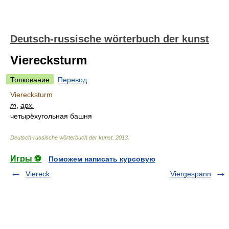
Deutsch-russische wörterbuch der kunst
Vierecksturm
Толкование
Перевод
Vierecksturm
m
,
арх.
четырёхугольная башня
Deutsch-russische wörterbuch der kunst
.
2013
.
Игры ⚽
Поможем написать курсовую
Viereck
Viergespann