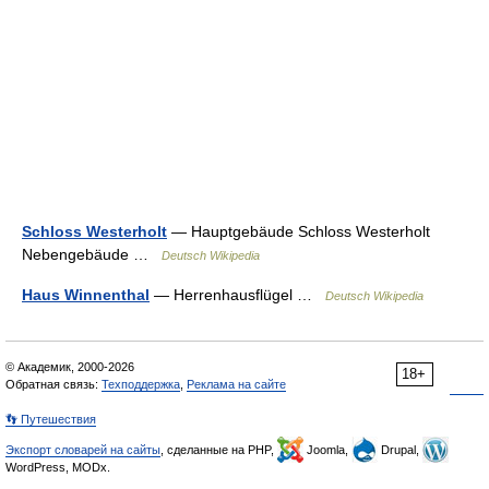
Schloss Westerholt
— Hauptgebäude Schloss Westerholt
Nebengebäude …
Deutsch Wikipedia
Haus Winnenthal
— Herrenhausflügel …
Deutsch Wikipedia
© Академик, 2000-2026
18+
Обратная связь:
Техподдержка
,
Реклама на сайте
👣 Путешествия
Экспорт словарей на сайты
, сделанные на PHP,
Joomla,
Drupal,
WordPress, MODx.